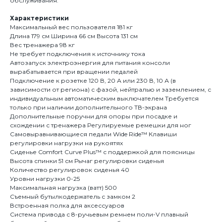
обслуживания.
Характеристики
Максимальный вес пользователя 181 кг
Длина 179 см Ширина 66 см Высота 131 см
Вес тренажера 98 кг
Не требует подключения к источнику тока
Автозапуск электроэнергия для питания консоли
вырабатывается при вращении педалей
Подключение к розетке 120 В, 20 А или 230 В, 10 А (в
зависимости от региона) с фазой, нейтралью и заземлением, с
индивидуальным автоматическим выключателем Требуется
только при наличии дополнительного ТВ-экрана
Дополнительные поручни для опоры при посадке и
схождении с тренажера Регулируемые ремешки для ног
Самовыравнивающиеся педали Wide Ride™ Клавиши
регулировки нагрузки на рукоятях
Сиденье Comfort Curve Plus™ с поддержкой для поясницы
Высота спинки 51 см Рычаг регулировки сиденья
Количество регулировок сиденья 40
Уровни нагрузки 0-25
Максимальная нагрузка (ватт) 500
Съемный бутылкодержатель с замком 2
Встроенная полка для аксессуаров
Система привода с 8-ручьевым ремнем поли-V плавный