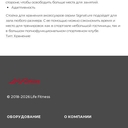
стороне, чтобы освободить больше места для занятий.
Адаптивность
Стойка для хранения аксессуаров серии Signature подойдет для
зала любого размера. С ее помощью можно сэкономить время и
место для тренировок как в спортзале небольшой гостиницы, так и
в большом полнофункциональном спортивном клубе.
Тип: Хранение
© 2018-2026 Life Fitness
ОБОРУДОВАНИЕ
О КОМПАНИИ