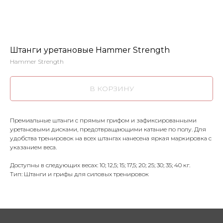
Штанги уретановые Hammer Strength
Hammer Strength
В КОРЗИНУ
Премиальные штанги с прямым грифом и зафиксированными
уретановыми дисками, предотвращающими катание по полу. Для
удобства тренировок на всех штангах нанесена яркая маркировка с
указанием веса.
Доступны в следующих весах: 10; 12,5; 15; 17,5; 20; 25; 30; 35; 40 кг.
Тип: Штанги и грифы для силовых тренировок