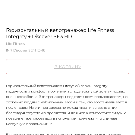
Горизонтальный велотренажер Life Fitness
Integrity + Discover SE3 HD
Life Fitness
INR Discover SE4HD-16
В КОРЗИНУ
Горизонтальный велотренажер Lifecycle® серии Integrity —
надежность и комфорт в сочетании с подчеркнутой эстетичностью
внешнего облика. Эти тренажеры подходят всем пользователям, но
особенно людям с избыточным весом и тем, кто восстанавливается
после травм. На эти тренажеры легко садиться и вставать с них
благодаря отсутствию препятствий для ног, а комфортное сиденье
позволяет тренироваться в положении полулежа, что снимает
нагрузку с позвоночника.
Благодаря эргономичным рукоятям, педалям и ручкам, а также