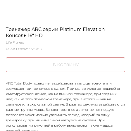
Тренажер ARC серии Platinum Elevation
Консоль 16" HD
Life Fitness
PCSA Discover SE3HD
В КОРЗИНУ
ARC Total Body позволяет задействовать мышцы всего тела и
совмещает три тренажера в одном. При малых уклонах педалей он
имитирует скольжение, как на лыжном тренажере, при средних —
шаг, как на эллиптическом тренажере, при высоких — как на
степпере или скалолазной стенке. В разных режимах задействуются
разные группы мышц. Запатентованное движение ног по дуге
позволяет максимально увеличить расход калорий за одну
тренировку при минимальной нагрузке на суставы. При
использовании рукоятей в работу включаются также мышцы
верхней части тела.