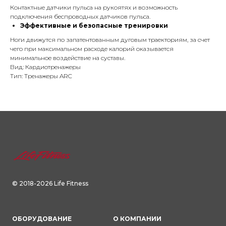
Контактные датчики пульса на рукоятях и возможность
подключения беспроводных датчиков пульса.
Эффективные и безопасные тренировки
Ноги движутся по запатентованным дуговым траекториям, за счет
чего при максимальном расходе калорий оказывается
минимальное воздействие на суставы.
Вид: Кардиотренажеры
Тип: Тренажеры ARC
© 2018-2026 Life Fitness
ОБОРУДОВАНИЕ
О КОМПАНИИ