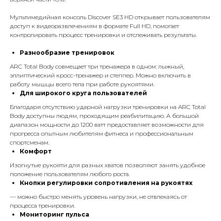
Мультимедийная консоль Discover SE3 HD открывает пользователям
доступ к видеоразвлечениям в формате Full HD, помогает
контролировать процесс тренировки и отслеживать результаты.
Разнообразие тренировок
ARC Total Body совмещает три тренажера в одном: лыжный,
эллиптический кросс-тренажер и степпер. Можно включить в
работу мышцы всего тела при работе рукоятями.
Для широкого круга пользователей
Благодаря отсутствию ударной нагрузки тренировки на ARC Total
Body доступны людям, проходящим реабилитацию. А большой
диапазон мощности до 1200 ватт предоставляет возможности для
прогресса опытным любителям фитнеса и профессиональным
спортсменам.
Комфорт
Изогнутые рукояти для разных хватов позволяют занять удобное
положение пользователям любого роста.
Кнопки регулировки сопротивления на рукоятях
— можно быстро менять уровень нагрузки, не отвлекаясь от
процесса тренировки.
Мониторинг пульса