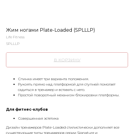
Жим ногами Plate-Loaded (SPLLLP)
Life Fitness
SPLLLP
В КОРЗИНУ
Спинка имеет три варианта положения.
Рукоять прямо над платформой для ступней помогает
садиться в тренажер и вставать с него.
Простой поворотный механизм блокировки платформы.
Для фитнес-клубов
Совершенная эстетика
Дизайн тренажеров Plate-Loaded стилистически дополняет все
существующие типы тренажеров серии Signature и