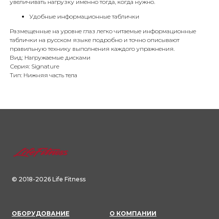
увеличивать нагрузку именно тогда, когда нужно.
Удобные информационные таблички
Размещенные на уровне глаз легко читаемые информационные
таблички на русском языке подробно и точно описывают
правильную технику выполнения каждого упражнения.
Вид: Нагружаемые дисками
Серия: Signature
Тип: Нижняя часть тела
© 2018-2026 Life Fitness
ОБОРУДОВАНИЕ
О КОМПАНИИ