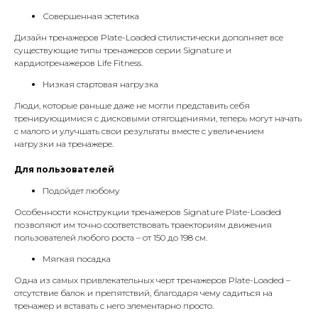
Совершенная эстетика
Дизайн тренажеров Plate-Loaded стилистически дополняет все
существующие типы тренажеров серии Signature и
кардиотренажеров Life Fitness.
Низкая стартовая нагрузка
Люди, которые раньше даже не могли представить себя
тренирующимися с дисковыми отягощениями, теперь могут начать
с малого и улучшать свои результаты вместе с увеличением
нагрузки на тренажере.
Для пользователей
Подойдет любому
Особенности конструкции тренажеров Signature Plate-Loaded
позволяют им точно соответствовать траекториям движения
пользователей любого роста – от 150 до 198 см.
Мягкая посадка
Одна из самых привлекательных черт тренажеров Plate-Loaded –
отсутствие балок и препятствий, благодаря чему садиться на
тренажер и вставать с него элементарно просто.