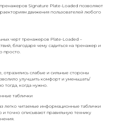
тренажеров Signature Plate-Loaded позволяют
 траекториям движения пользователей любого
ьных черт тренажеров Plate-Loaded –
твий, благодаря чему садиться на тренажер и
о просто.
е, отразились слабые и сильные стороны
озволило улучшить комфорт и уменьшать/
о тогда, когда нужно.
нные таблички
аз легко читаемые информационные таблички
о и точно описывают правильную технику
нения.