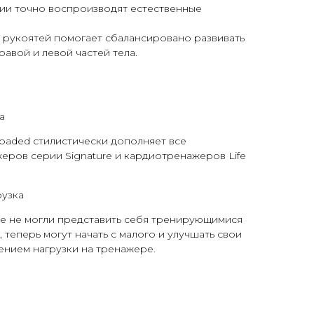
ии точно воспроизводят естественные
 рукоятей помогает сбалансировано развивать
равой и левой частей тела.
а
oaded стилистически дополняет все
еров серии Signature и кардиотренажеров Life
рузка
е не могли представить себя тренирующимися
теперь могут начать с малого и улучшать свои
чением нагрузки на тренажере.