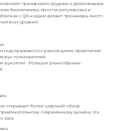
позволяет тренировать грудные и дельтовидные
ная биомеханика, простая регулировка и
табличках с QR-кодами делают тренажеры Axiom
лей всех уровней.
м.
ки подстраиваются к разной длине предплечий
я рук пользователей.
е рукоятей - большое разнообразие
й.
айн
ов открывают более широкий обзор
 привлекательному современному дизайну эта
о зала.
овка