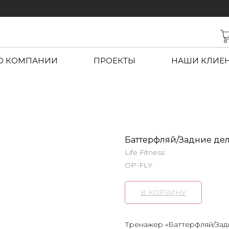
О КОМПАНИИ
ПРОЕКТЫ
НАШИ КЛИЕ
Баттерфляй/Задние дел
Life Fitness
OP-FLY
В КОРЗИНУ
Тренажер «Баттерфляй/Зад