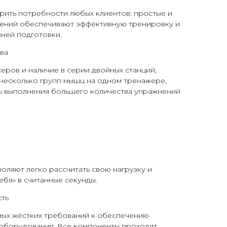
рить потребности любых клиентов: простые и
ений обеспечивают эффективную тренировку и
вней подготовки.
ва
ров и наличие в серии двойных станций,
несколько групп мышц на одном тренажере,
 выполнения большего количества упражнений
оляют легко рассчитать свою нагрузку и
ебя» в считанные секунды.
ть
амых жёстких требований к обеспечению
 оборудования. Все компоненты проходят