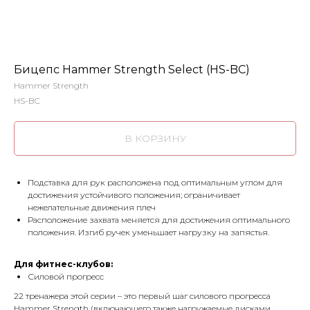
Бицепс Hammer Strength Select (HS-BC)
Hammer Strength
HS-BC
В КОРЗИНУ
Подставка для рук расположена под оптимальным углом для
достижения устойчивого положения; ограничивает
нежелательные движения плеч
Расположение захвата меняется для достижения оптимального
положения. Изгиб ручек уменьшает нагрузку на запястья.
Для фитнес-клубов:
Силовой прогресс
22 тренажера этой серии – это первый шаг силового прогресса
Hammer Strength (включающего также нагружаемые дисками