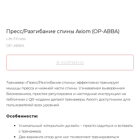
Пресс/Разгибание спины Axiom (OP-ABBA)
Life Fitness
OP-ABBA
В КОРЗИНУ
Тренажер «Пресс/Разгибание спины» эффективно тренирует
мышцы пресса и нижней части спины. Узнаваемая выверенная
биомеханика, простая регулировка и наглядные инструкции на
табличках с QR-кодами делают тренажеры Axiom доступными для
пользователей всех уровней.
Особенности:
Уникальный «открытый» дизайн – просто садиться и вставать
с тренажера.
Два варианта опор для ног позволяют тренироваться