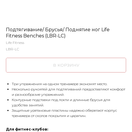
Подтягивание/ Брусья/ Поднятие ног Life
Fitness Benches (LBR-LC)
Life Fitness
LBR-LC
В КОРЗИНУ
Три упражнения на одном тренажере экономят место.
Несколько рукоятей для подтягиваний предоставляют комфорт
и разнообразие упражнений.
Контурные подставки под локти и длинные брусья для
удобства занятий.
Защитные уретановые пластины надежно оберегают корпус
тренажера от сколов покрытия и царапин.
Для фитнес-клубов: