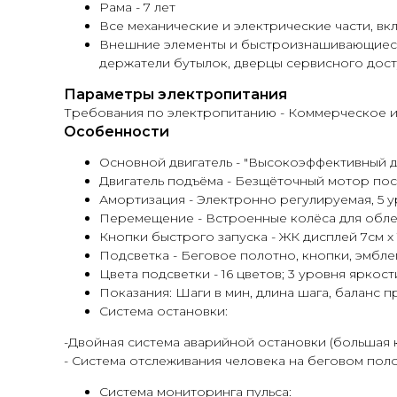
Рама - 7 лет
Все механические и электрические части, вк
Внешние элементы и быстроизнашивающиеся к
держатели бутылок, дверцы сервисного досту
Параметры электропитания
Требования по электропитанию - Коммерческое ис
Особенности
Основной двигатель - "Высокоэффективный д
Двигатель подъёма - Безщёточный мотор пос
Амортизация - Электронно регулируемая, 5 у
Перемещение - Встроенные колёса для обл
Кнопки быстрого запуска - ЖК дисплей 7см x 1
Подсветка - Беговое полотно, кнопки, эмбле
Цвета подсветки - 16 цветов; 3 уровня яркост
Показания: Шаги в мин, длина шага, баланс п
Система остановки:
-Двойная система аварийной остановки (большая 
- Система отслеживания человека на беговом пол
Система мониторинга пульса: