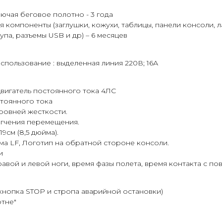
лючая беговое полотно - 3 года
омпоненты (заглушки, кожухи, таблицы, панели консоли, л
па, разъемы USB и др) – 6 месяцев
пользование : выделенная линия 220В; 16А
вигатель постоянного тока 4ЛС
тоянного тока
ровней жесткости.
егчения перемещения.
9см (8,5 дюйма).
ма LF, Логотип на обратной стороне консоли.
и
равой и левой ноги, время фазы полета, время контакта с по
кнопка STOP и стропа аварийной остановки)
отне"