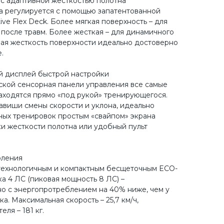
с адаптивной жесткостью полотна
а регулируется с помощью запатентованной
ve Flex Deck. Более мягкая поверхность – для
 после травм. Более жесткая – для динамичного
мая жесткость поверхности идеально достоверно
.
й дисплей быстрой настройки
ской сенсорная панели управления все самые
аходятся прямо «под рукой» тренирующегося.
виши смены скорости и уклона, идеально
ных тренировок простым «свайпом» экрана
и жесткости полотна или удобный пульт
оления
ехнологичным и компактным бесщеточным ECO-
а 4 ЛС (пиковая мощность 8 ЛС) –
о с энергопротреблением на 40% ниже, чем у
а. Максимальная скорость – 25,7 км/ч,
еля – 181 кг.