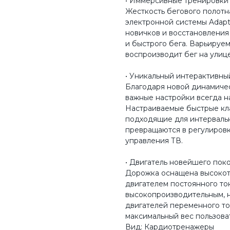
• Иммерсивные тренировки 
Жесткость бегового полотн
электронной системы Adapti
новичков и восстановления
и быстрого бега. Варьируе
воспроизводит бег на улице
• Уникальный интерактивны
Благодаря новой динамиче
важные настройки всегда н
Настраиваемые быстрые кла
подходящие для интерваль
превращаются в регулировк
управления ТВ.
• Двигатель новейшего пок
Дорожка оснащена высокот
двигателем постоянного ток
высокопроизводительным, н
двигателей переменного ток
максимальный вес пользоват
Вид: Кардиотренажеры