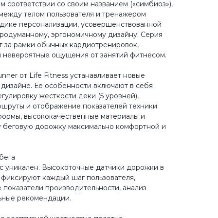
м соответствии со своим названием («симбиоз»),
между телом пользователя и тренажером
одике персонализации, усовершенствованной
родуманному, эргономичному дизайну. Серия
 за рамки обычных кардиотренировок,
 невероятные ощущения от занятий фитнесом.
ner от Life Fitness устанавливает новые
 дизайне. Ее особенности включают в себя
гулировку жесткости деки (5 уровней),
ршруты и отображение показателей техники
формы, высококачественные материалы и
у беговую дорожку максимально комфортной и
бега
ас уникален. Высокоточные датчики дорожки в
 фиксируют каждый шаг пользователя,
показатели производительности, анализ
ьные рекомендации.