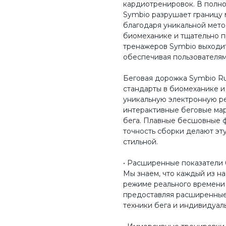
кардиотренировок. В полно
Symbio разрушает границу 
благодаря уникальной мет
биомеханике и тщательно п
тренажеров Symbio выходит
обеспечивая пользователям
Беговая дорожка Symbio Run
стандарты в биомеханике и
уникальную электронную ре
интерактивные беговые ма
бега. Плавные бесшовные 
точность сборки делают эт
стильной.
• Расширенные показатели 
Мы знаем, что каждый из н
режиме реального времени
предоставляя расширенные 
техники бега и индивидуал